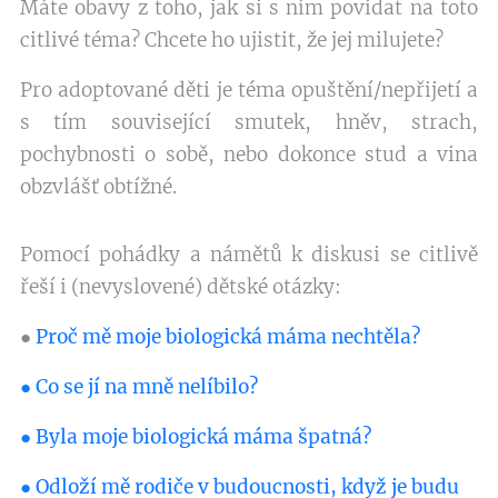
Máte obavy z toho, jak si s ním povídat na toto
citlivé téma? Chcete ho ujistit, že jej milujete?
Pro adoptované děti je téma opuštění/nepřijetí a
s tím související smutek, hněv, strach,
pochybnosti o sobě, nebo dokonce stud a vina
obzvlášť obtížné.
Pomocí pohádky a námětů k diskusi se citlivě
řeší i (nevyslovené) dětské otázky:
●
Proč mě moje biologická máma nechtěla?
● Co se jí na mně nelíbilo?
● Byla moje biologická máma špatná?
● Odloží mě rodiče v budoucnosti, když je budu