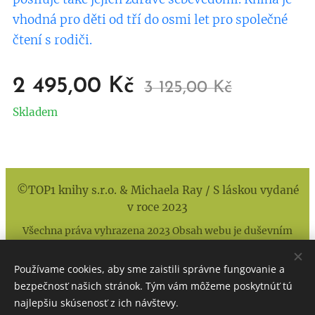
vhodná pro děti od tří do osmi let pro společné
čtení s rodiči.
2 495,00
Kč
3 125,00
Kč
Skladem
©TOP1 knihy s.r.o. & Michaela Ray / S láskou vydané
v roce 2023
Všechna práva vyhrazena 2023 Obsah webu je duševním
vlastníctvem autorky a nakladatelství!
Používame cookies, aby sme zaistili správne fungovanie a
Cookies
bezpečnosť našich stránok. Tým vám môžeme poskytnúť tú
Jazyky
najlepšiu skúsenosť z ich návštevy.