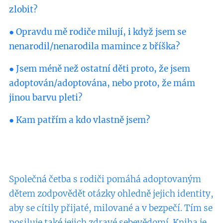
zlobit?
● Opravdu mě rodiče milují, i když jsem se
nenarodil/nenarodila mamince z bříška?
● Jsem méně než ostatní děti proto, že jsem
adoptován/adoptována, nebo proto, že mám
jinou barvu pleti?
● Kam patřím a kdo vlastně jsem?
Společná četba s rodiči pomáhá adoptovaným
dětem zodpovědět otázky ohledně jejich identity,
aby se cítily přijaté, milované a v bezpečí. Tím se
posiluje také jejich zdravé sebevědomí. Kniha je