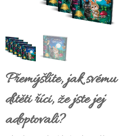
Přemýšlíte, jak svému
dítěti říci, že jste jej
adoptovali?